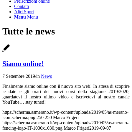
Preiscrizioni online
Contatti
Altri Sport
Menu
Menu
Tutte le news
Siamo online!
7 Settembre 2019
/
in
News
Finalmente siamo online con il nuovo sito web! In attesa di scoprire
le date e gli orari dei nuovi corsi della stagione 2019/2020,
guardatevi il nostro ultimo video e iscrivetevi al nostro canale
YouTube… stay tuned!
https://scherma.asmerano.it/wp-content/uploads/2019/05/as-merano-
icon-scherma.png
250
250
Marco Frigeri
https://scherma.asmerano.it/wp-content/uploads/2019/05/as-merano-
fencing-logo-IT-1030x1030.png
Marco Frigeri
2019-09-07