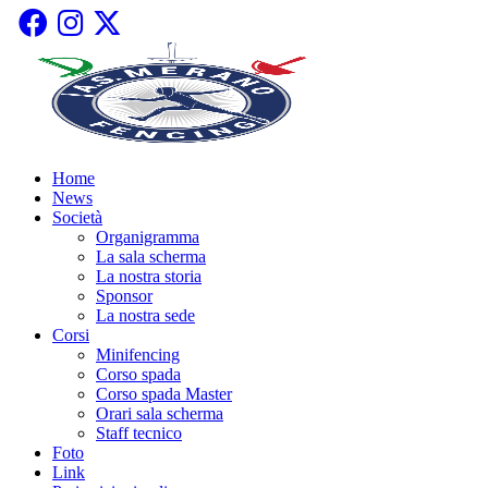
Home
News
Società
Organigramma
La sala scherma
La nostra storia
Sponsor
La nostra sede
Corsi
Minifencing
Corso spada
Corso spada Master
Orari sala scherma
Staff tecnico
Foto
Link